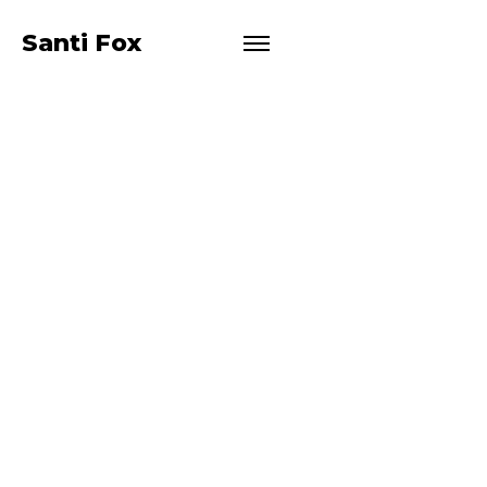
San
Santi Fox
Fransi
sco.